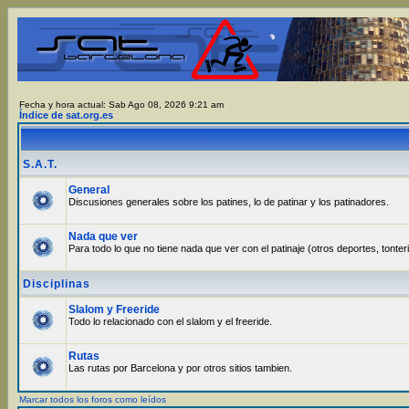
Fecha y hora actual: Sab Ago 08, 2026 9:21 am
Índice de sat.org.es
S.A.T.
General
Discusiones generales sobre los patines, lo de patinar y los patinadores.
Nada que ver
Para todo lo que no tiene nada que ver con el patinaje (otros deportes, tonter
Disciplinas
Slalom y Freeride
Todo lo relacionado con el slalom y el freeride.
Rutas
Las rutas por Barcelona y por otros sitios tambien.
Marcar todos los foros como leídos