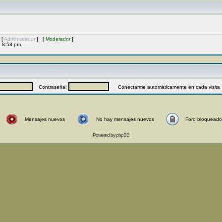
 [
Administrador
] [
Moderador
]
6 8:58 pm
Contraseña:
Conectarme automáticamente en cada visita
Mensajes nuevos
No hay mensajes nuevos
Foro bloqueado
Powered by
phpBB