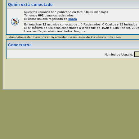
Quién está conectado
Nuestros usuarios han publicado en total
18396
mensajes
Tenemos
602
usuarios registrados
El último usuario registrado es
saara
En total hay
32
usuarios conectados :: 0 Registrados, 0 Ocultos y 32 Invitados
El nº máximo de usuarios conectados a la vez fue de
1620
el Lun Feb 09, 202
Usuarios Registrados conectados: Ninguno
Estos datos están basados en la actividad de usuarios de los últimos 5 minutos
Conectarse
Nombre de Usuario: