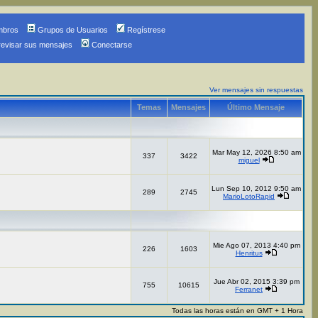
mbros
Grupos de Usuarios
Regístrese
revisar sus mensajes
Conectarse
Ver mensajes sin respuestas
Temas
Mensajes
Último Mensaje
Mar May 12, 2026 8:50 am
337
3422
miguel
Lun Sep 10, 2012 9:50 am
289
2745
MarioLotoRapid
Mie Ago 07, 2013 4:40 pm
226
1603
Henritus
Jue Abr 02, 2015 3:39 pm
755
10615
Ferranet
Todas las horas están en GMT + 1 Hora