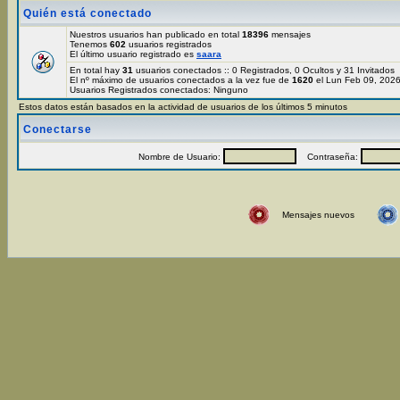
Quién está conectado
Nuestros usuarios han publicado en total
18396
mensajes
Tenemos
602
usuarios registrados
El último usuario registrado es
saara
En total hay
31
usuarios conectados :: 0 Registrados, 0 Ocultos y 31 Invitados
El nº máximo de usuarios conectados a la vez fue de
1620
el Lun Feb 09, 202
Usuarios Registrados conectados: Ninguno
Estos datos están basados en la actividad de usuarios de los últimos 5 minutos
Conectarse
Nombre de Usuario:
Contraseña:
Mensajes nuevos