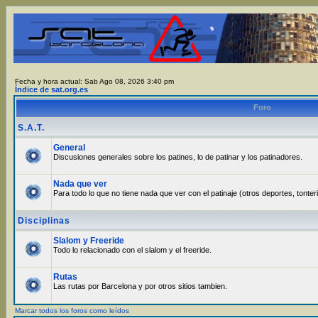
Fecha y hora actual: Sab Ago 08, 2026 3:40 pm
Índice de sat.org.es
Foro
S.A.T.
General
Discusiones generales sobre los patines, lo de patinar y los patinadores.
Nada que ver
Para todo lo que no tiene nada que ver con el patinaje (otros deportes, tonter
Disciplinas
Slalom y Freeride
Todo lo relacionado con el slalom y el freeride.
Rutas
Las rutas por Barcelona y por otros sitios tambien.
Marcar todos los foros como leídos