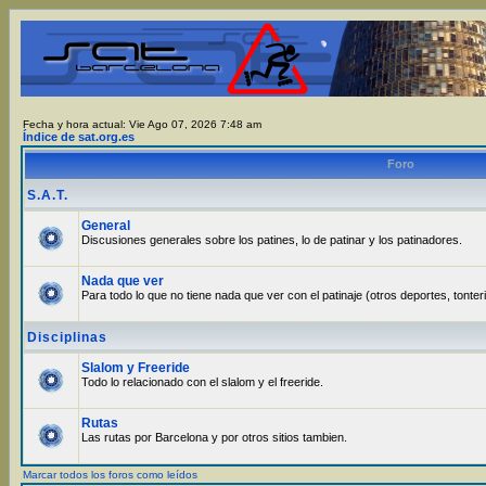
Fecha y hora actual: Vie Ago 07, 2026 7:48 am
Índice de sat.org.es
Foro
S.A.T.
General
Discusiones generales sobre los patines, lo de patinar y los patinadores.
Nada que ver
Para todo lo que no tiene nada que ver con el patinaje (otros deportes, tonter
Disciplinas
Slalom y Freeride
Todo lo relacionado con el slalom y el freeride.
Rutas
Las rutas por Barcelona y por otros sitios tambien.
Marcar todos los foros como leídos