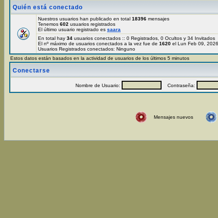
Quién está conectado
Nuestros usuarios han publicado en total
18396
mensajes
Tenemos
602
usuarios registrados
El último usuario registrado es
saara
En total hay
34
usuarios conectados :: 0 Registrados, 0 Ocultos y 34 Invitados
El nº máximo de usuarios conectados a la vez fue de
1620
el Lun Feb 09, 202
Usuarios Registrados conectados: Ninguno
Estos datos están basados en la actividad de usuarios de los últimos 5 minutos
Conectarse
Nombre de Usuario:
Contraseña:
Mensajes nuevos