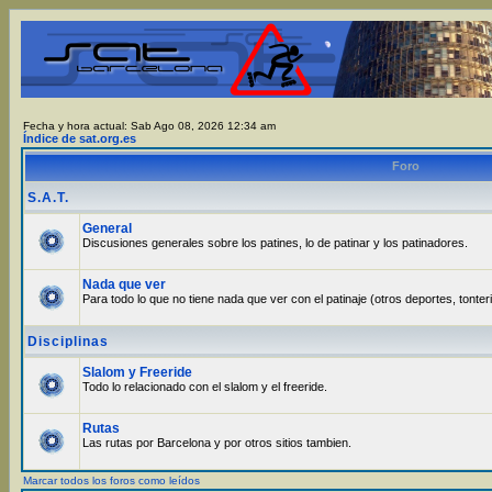
Fecha y hora actual: Sab Ago 08, 2026 12:34 am
Índice de sat.org.es
Foro
S.A.T.
General
Discusiones generales sobre los patines, lo de patinar y los patinadores.
Nada que ver
Para todo lo que no tiene nada que ver con el patinaje (otros deportes, tonter
Disciplinas
Slalom y Freeride
Todo lo relacionado con el slalom y el freeride.
Rutas
Las rutas por Barcelona y por otros sitios tambien.
Marcar todos los foros como leídos