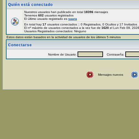
Quién está conectado
Nuestros usuarios han publicado en total
18396
mensajes
Tenemos
602
usuarios registrados
El último usuario registrado es
saara
En total hay
17
usuarios conectados :: 0 Registrados, 0 Ocultos y 17 Invitados
El nº máximo de usuarios conectados a la vez fue de
1620
el Lun Feb 09, 202
Usuarios Registrados conectados: Ninguno
Estos datos están basados en la actividad de usuarios de los últimos 5 minutos
Conectarse
Nombre de Usuario:
Contraseña:
Mensajes nuevos