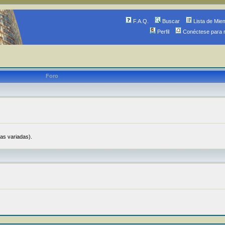
F.A.Q.
Buscar
Lista de Mie
Perfil
Conéctese para 
Foro
ias variadas).