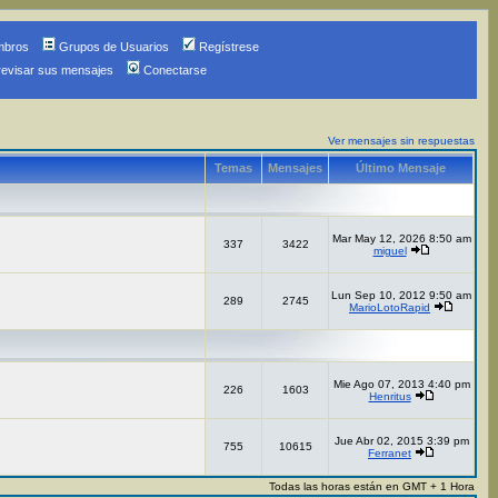
mbros
Grupos de Usuarios
Regístrese
revisar sus mensajes
Conectarse
Ver mensajes sin respuestas
Temas
Mensajes
Último Mensaje
Mar May 12, 2026 8:50 am
337
3422
miguel
Lun Sep 10, 2012 9:50 am
289
2745
MarioLotoRapid
Mie Ago 07, 2013 4:40 pm
226
1603
Henritus
Jue Abr 02, 2015 3:39 pm
755
10615
Ferranet
Todas las horas están en GMT + 1 Hora