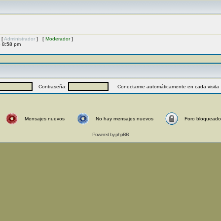
 [
Administrador
] [
Moderador
]
6 8:58 pm
Contraseña:
Conectarme automáticamente en cada visita
Mensajes nuevos
No hay mensajes nuevos
Foro bloqueado
Powered by
phpBB