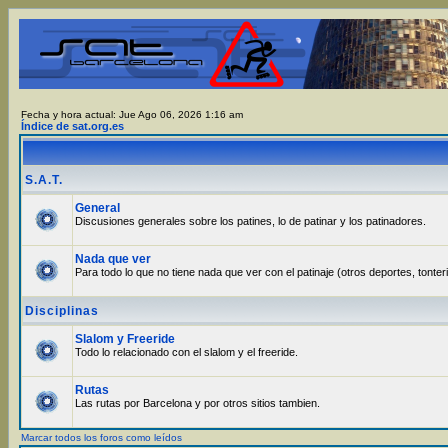
Fecha y hora actual: Jue Ago 06, 2026 1:16 am
Índice de sat.org.es
S.A.T.
General
Discusiones generales sobre los patines, lo de patinar y los patinadores.
Nada que ver
Para todo lo que no tiene nada que ver con el patinaje (otros deportes, tonter
Disciplinas
Slalom y Freeride
Todo lo relacionado con el slalom y el freeride.
Rutas
Las rutas por Barcelona y por otros sitios tambien.
Marcar todos los foros como leídos