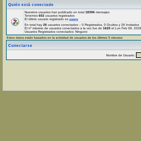
Quién está conectado
Nuestros usuarios han publicado en total
18396
mensajes
Tenemos
602
usuarios registrados
El último usuario registrado es
saara
En total hay
26
usuarios conectados :: 0 Registrados, 0 Ocultos y 26 Invitados
El nº máximo de usuarios conectados a la vez fue de
1620
el Lun Feb 09, 202
Usuarios Registrados conectados: Ninguno
Estos datos están basados en la actividad de usuarios de los últimos 5 minutos
Conectarse
Nombre de Usuario: