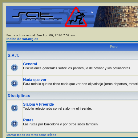
Fecha y hora actual: Jue Ago 06, 2026 7:52 am
Índice de sat.org.es
Foro
S.A.T.
General
Discusiones generales sobre los patines, lo de patinar y los patinadores.
Nada que ver
Para todo lo que no tiene nada que ver con el patinaje (otros deportes, tonter
Disciplinas
Slalom y Freeride
Todo lo relacionado con el slalom y el freeride.
Rutas
Las rutas por Barcelona y por otros sitios tambien.
Marcar todos los foros como leídos