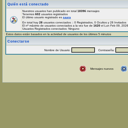
Quién está conectado
Nuestros usuarios han publicado en total
18396
mensajes
Tenemos
602
usuarios registrados
El último usuario registrado es
saara
En total hay
28
usuarios conectados :: 0 Registrados, 0 Ocultos y 28 Invitados
El nº máximo de usuarios conectados a la vez fue de
1620
el Lun Feb 09, 202
Usuarios Registrados conectados: Ninguno
Estos datos están basados en la actividad de usuarios de los últimos 5 minutos
Conectarse
Nombre de Usuario:
Contraseña:
Mensajes nuevos