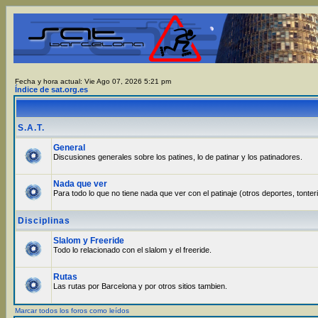
Fecha y hora actual: Vie Ago 07, 2026 5:21 pm
Índice de sat.org.es
S.A.T.
General
Discusiones generales sobre los patines, lo de patinar y los patinadores.
Nada que ver
Para todo lo que no tiene nada que ver con el patinaje (otros deportes, tonter
Disciplinas
Slalom y Freeride
Todo lo relacionado con el slalom y el freeride.
Rutas
Las rutas por Barcelona y por otros sitios tambien.
Marcar todos los foros como leídos