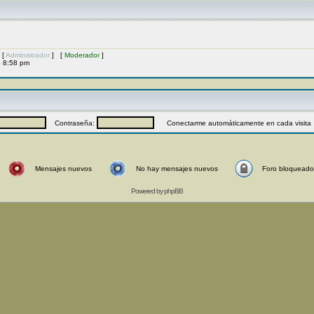
 [
Administrador
] [
Moderador
]
6 8:58 pm
Contraseña:
Conectarme automáticamente en cada visita
Mensajes nuevos
No hay mensajes nuevos
Foro bloqueado
Powered by
phpBB