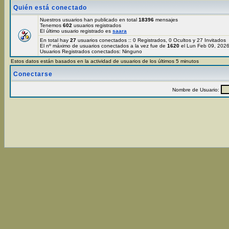
Quién está conectado
Nuestros usuarios han publicado en total
18396
mensajes
Tenemos
602
usuarios registrados
El último usuario registrado es
saara
En total hay
27
usuarios conectados :: 0 Registrados, 0 Ocultos y 27 Invitados
El nº máximo de usuarios conectados a la vez fue de
1620
el Lun Feb 09, 202
Usuarios Registrados conectados: Ninguno
Estos datos están basados en la actividad de usuarios de los últimos 5 minutos
Conectarse
Nombre de Usuario: