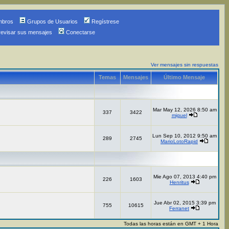
mbros
Grupos de Usuarios
Regístrese
revisar sus mensajes
Conectarse
Ver mensajes sin respuestas
Temas
Mensajes
Último Mensaje
Mar May 12, 2026 8:50 am
337
3422
miguel
Lun Sep 10, 2012 9:50 am
289
2745
MarioLotoRapid
Mie Ago 07, 2013 4:40 pm
226
1603
Henritus
Jue Abr 02, 2015 3:39 pm
755
10615
Ferranet
Todas las horas están en GMT + 1 Hora