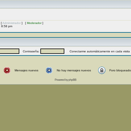
 [
Administrador
] [
Moderador
]
6 8:58 pm
Contraseña:
Conectarme automáticamente en cada visita
Mensajes nuevos
No hay mensajes nuevos
Foro bloqueado
Powered by
phpBB