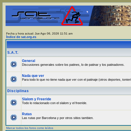
Fecha y hora actual: Jue Ago 06, 2026 11:51 am
Índice de sat.org.es
S.A.T.
General
Discusiones generales sobre los patines, lo de patinar y los patinadores.
Nada que ver
Para todo lo que no tiene nada que ver con el patinaje (otros deportes, tonter
Disciplinas
Slalom y Freeride
Todo lo relacionado con el slalom y el freeride.
Rutas
Las rutas por Barcelona y por otros sitios tambien.
Marcar todos los foros como leídos