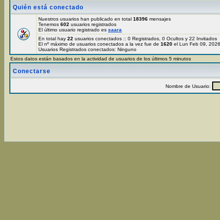
Quién está conectado
Nuestros usuarios han publicado en total
18396
mensajes
Tenemos
602
usuarios registrados
El último usuario registrado es
saara
En total hay
22
usuarios conectados :: 0 Registrados, 0 Ocultos y 22 Invitados
El nº máximo de usuarios conectados a la vez fue de
1620
el Lun Feb 09, 202
Usuarios Registrados conectados: Ninguno
Estos datos están basados en la actividad de usuarios de los últimos 5 minutos
Conectarse
Nombre de Usuario: