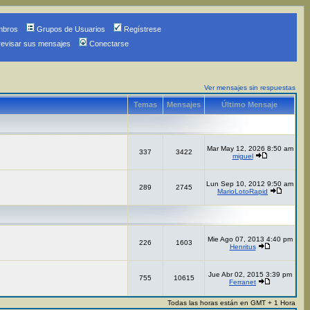
mbros
Grupos de Usuarios
Regístrese
revisar sus mensajes
Conectarse
Ver mensajes sin respuestas
Temas
Mensajes
Último Mensaje
Mar May 12, 2026 8:50 am
337
3422
miguel
Lun Sep 10, 2012 9:50 am
289
2745
MarioLotoRapid
Mie Ago 07, 2013 4:40 pm
226
1603
Henritus
Jue Abr 02, 2015 3:39 pm
755
10615
Ferranet
Todas las horas están en GMT + 1 Hora