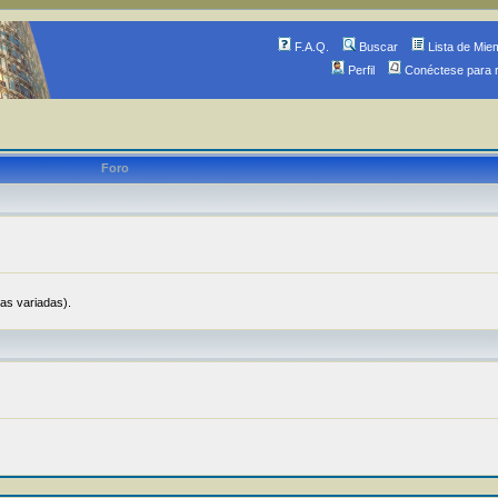
F.A.Q.
Buscar
Lista de Mie
Perfil
Conéctese para 
Foro
ias variadas).