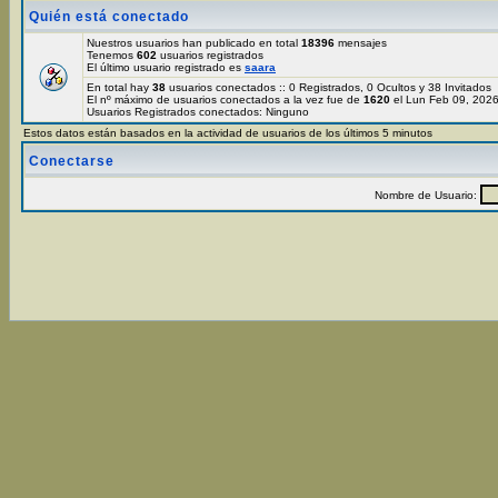
Quién está conectado
Nuestros usuarios han publicado en total
18396
mensajes
Tenemos
602
usuarios registrados
El último usuario registrado es
saara
En total hay
38
usuarios conectados :: 0 Registrados, 0 Ocultos y 38 Invitados
El nº máximo de usuarios conectados a la vez fue de
1620
el Lun Feb 09, 202
Usuarios Registrados conectados: Ninguno
Estos datos están basados en la actividad de usuarios de los últimos 5 minutos
Conectarse
Nombre de Usuario: