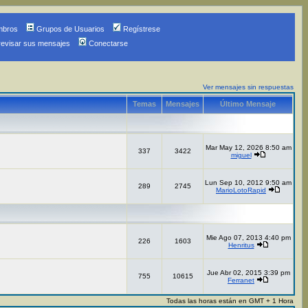
mbros
Grupos de Usuarios
Regístrese
revisar sus mensajes
Conectarse
Ver mensajes sin respuestas
Temas
Mensajes
Último Mensaje
Mar May 12, 2026 8:50 am
337
3422
miguel
Lun Sep 10, 2012 9:50 am
289
2745
MarioLotoRapid
Mie Ago 07, 2013 4:40 pm
226
1603
Henritus
Jue Abr 02, 2015 3:39 pm
755
10615
Ferranet
Todas las horas están en GMT + 1 Hora