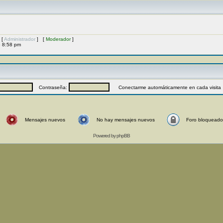
 [
Administrador
] [
Moderador
]
6 8:58 pm
Contraseña:
Conectarme automáticamente en cada visita
Mensajes nuevos
No hay mensajes nuevos
Foro bloqueado
Powered by
phpBB