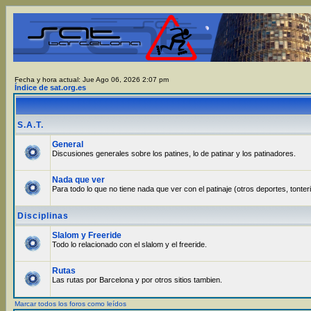
Fecha y hora actual: Jue Ago 06, 2026 2:07 pm
Índice de sat.org.es
S.A.T.
General
Discusiones generales sobre los patines, lo de patinar y los patinadores.
Nada que ver
Para todo lo que no tiene nada que ver con el patinaje (otros deportes, tonter
Disciplinas
Slalom y Freeride
Todo lo relacionado con el slalom y el freeride.
Rutas
Las rutas por Barcelona y por otros sitios tambien.
Marcar todos los foros como leídos