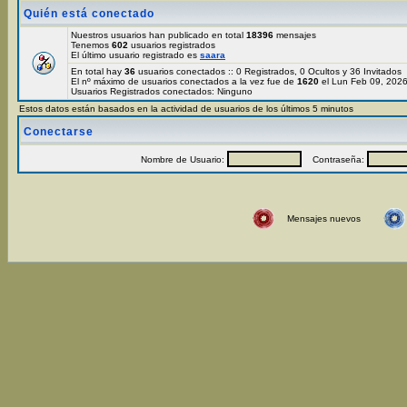
Quién está conectado
Nuestros usuarios han publicado en total
18396
mensajes
Tenemos
602
usuarios registrados
El último usuario registrado es
saara
En total hay
36
usuarios conectados :: 0 Registrados, 0 Ocultos y 36 Invitados
El nº máximo de usuarios conectados a la vez fue de
1620
el Lun Feb 09, 202
Usuarios Registrados conectados: Ninguno
Estos datos están basados en la actividad de usuarios de los últimos 5 minutos
Conectarse
Nombre de Usuario:
Contraseña:
Mensajes nuevos