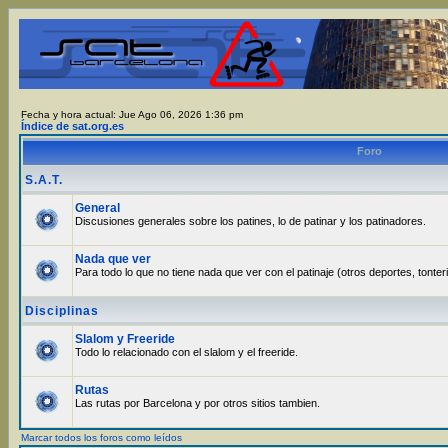
Fecha y hora actual: Jue Ago 06, 2026 1:36 pm
Índice de sat.org.es
Foro
S.A.T.
General
Discusiones generales sobre los patines, lo de patinar y los patinadores.
Nada que ver
Para todo lo que no tiene nada que ver con el patinaje (otros deportes, tonter
Disciplinas
Slalom y Freeride
Todo lo relacionado con el slalom y el freeride.
Rutas
Las rutas por Barcelona y por otros sitios tambien.
Marcar todos los foros como leídos