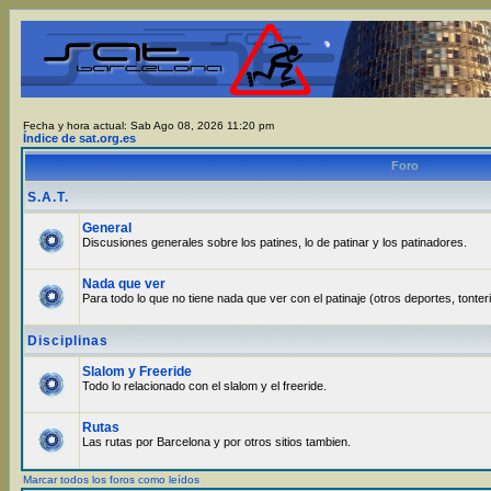
Fecha y hora actual: Sab Ago 08, 2026 11:20 pm
Índice de sat.org.es
Foro
S.A.T.
General
Discusiones generales sobre los patines, lo de patinar y los patinadores.
Nada que ver
Para todo lo que no tiene nada que ver con el patinaje (otros deportes, tonter
Disciplinas
Slalom y Freeride
Todo lo relacionado con el slalom y el freeride.
Rutas
Las rutas por Barcelona y por otros sitios tambien.
Marcar todos los foros como leídos