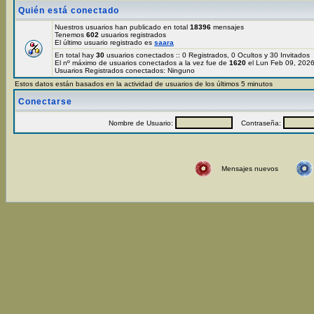
Quién está conectado
Nuestros usuarios han publicado en total
18396
mensajes
Tenemos
602
usuarios registrados
El último usuario registrado es
saara
En total hay
30
usuarios conectados :: 0 Registrados, 0 Ocultos y 30 Invitados
El nº máximo de usuarios conectados a la vez fue de
1620
el Lun Feb 09, 202
Usuarios Registrados conectados: Ninguno
Estos datos están basados en la actividad de usuarios de los últimos 5 minutos
Conectarse
Nombre de Usuario:
Contraseña:
Mensajes nuevos