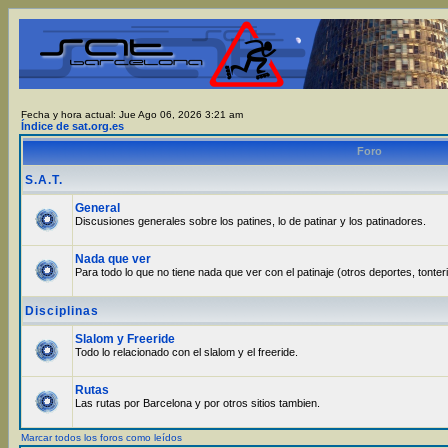
Fecha y hora actual: Jue Ago 06, 2026 3:21 am
Índice de sat.org.es
Foro
S.A.T.
General
Discusiones generales sobre los patines, lo de patinar y los patinadores.
Nada que ver
Para todo lo que no tiene nada que ver con el patinaje (otros deportes, tonter
Disciplinas
Slalom y Freeride
Todo lo relacionado con el slalom y el freeride.
Rutas
Las rutas por Barcelona y por otros sitios tambien.
Marcar todos los foros como leídos