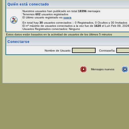
Quién está conectado
Nuestros usuarios han publicado en total
18396
mensajes
Tenemos
602
usuarios registrados
El último usuario registrado es
saara
En total hay
30
usuarios conectados :: 0 Registrados, 0 Ocultos y 30 Invitados
El nº máximo de usuarios conectados a la vez fue de
1620
el Lun Feb 09, 202
Usuarios Registrados conectados: Ninguno
Estos datos están basados en la actividad de usuarios de los últimos 5 minutos
Conectarse
Nombre de Usuario:
Contraseña:
Mensajes nuevos