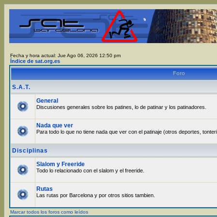
Fecha y hora actual: Jue Ago 06, 2026 12:50 pm
Índice de sat.org.es
Foro
S.A.T.
General
Discusiones generales sobre los patines, lo de patinar y los patinadores.
Nada que ver
Para todo lo que no tiene nada que ver con el patinaje (otros deportes, tonter
Disciplinas
Slalom y Freeride
Todo lo relacionado con el slalom y el freeride.
Rutas
Las rutas por Barcelona y por otros sitios tambien.
Marcar todos los foros como leídos