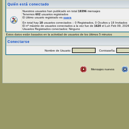
Quién está conectado
Nuestros usuarios han publicado en total
18396
mensajes
Tenemos
602
usuarios registrados
El último usuario registrado es
saara
En total hay
18
usuarios conectados :: 0 Registrados, 0 Ocultos y 18 Invitados
El nº máximo de usuarios conectados a la vez fue de
1620
el Lun Feb 09, 202
Usuarios Registrados conectados: Ninguno
Estos datos están basados en la actividad de usuarios de los últimos 5 minutos
Conectarse
Nombre de Usuario:
Contraseña:
Mensajes nuevos