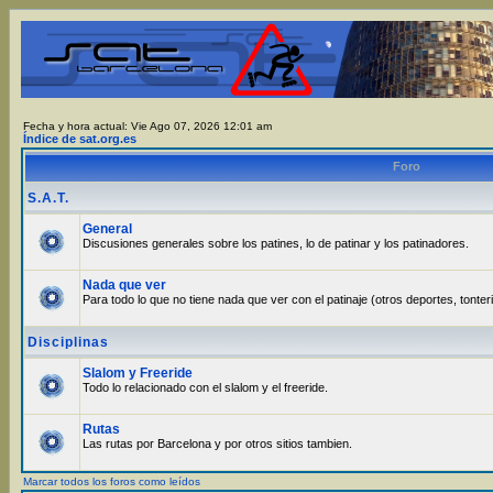
Fecha y hora actual: Vie Ago 07, 2026 12:01 am
Índice de sat.org.es
Foro
S.A.T.
General
Discusiones generales sobre los patines, lo de patinar y los patinadores.
Nada que ver
Para todo lo que no tiene nada que ver con el patinaje (otros deportes, tonter
Disciplinas
Slalom y Freeride
Todo lo relacionado con el slalom y el freeride.
Rutas
Las rutas por Barcelona y por otros sitios tambien.
Marcar todos los foros como leídos