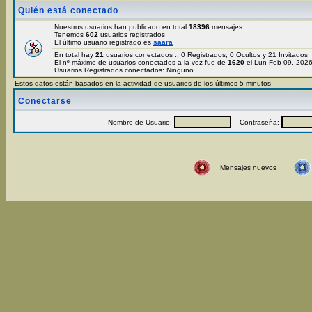
Quién está conectado
Nuestros usuarios han publicado en total
18396
mensajes
Tenemos
602
usuarios registrados
El último usuario registrado es
saara
En total hay
21
usuarios conectados :: 0 Registrados, 0 Ocultos y 21 Invitados
El nº máximo de usuarios conectados a la vez fue de
1620
el Lun Feb 09, 202
Usuarios Registrados conectados: Ninguno
Estos datos están basados en la actividad de usuarios de los últimos 5 minutos
Conectarse
Nombre de Usuario:
Contraseña:
Mensajes nuevos