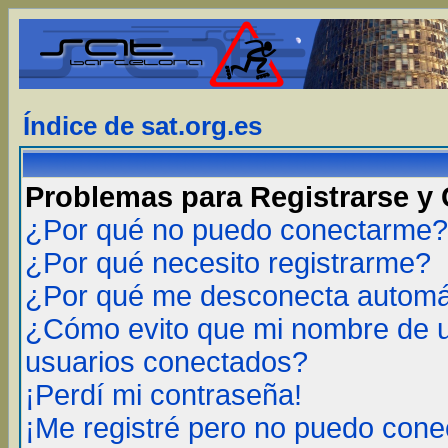
Índice de sat.org.es
Problemas para Registrarse y
¿Por qué no puedo conectarme?
¿Por qué necesito registrarme?
¿Por qué me desconecta autom
¿Cómo evito que mi nombre de us
usuarios conectados?
¡Perdí mi contraseña!
¡Me registré pero no puedo cone