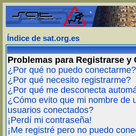
Índice de sat.org.es
Problemas para Registrarse y
¿Por qué no puedo conectarme?
¿Por qué necesito registrarme?
¿Por qué me desconecta autom
¿Cómo evito que mi nombre de us
usuarios conectados?
¡Perdí mi contraseña!
¡Me registré pero no puedo cone