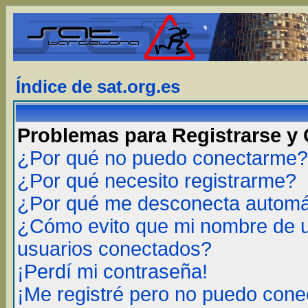
Índice de sat.org.es
Problemas para Registrarse y
¿Por qué no puedo conectarme?
¿Por qué necesito registrarme?
¿Por qué me desconecta autom
¿Cómo evito que mi nombre de us
usuarios conectados?
¡Perdí mi contraseña!
¡Me registré pero no puedo cone