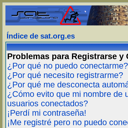
Índice de sat.org.es
Problemas para Registrarse y
¿Por qué no puedo conectarme?
¿Por qué necesito registrarme?
¿Por qué me desconecta autom
¿Cómo evito que mi nombre de us
usuarios conectados?
¡Perdí mi contraseña!
¡Me registré pero no puedo cone