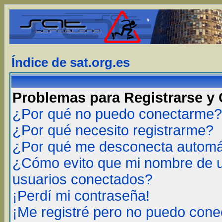
Índice de sat.org.es
Problemas para Registrarse y
¿Por qué no puedo conectarme?
¿Por qué necesito registrarme?
¿Por qué me desconecta autom
¿Cómo evito que mi nombre de us
usuarios conectados?
¡Perdí mi contraseña!
¡Me registré pero no puedo cone