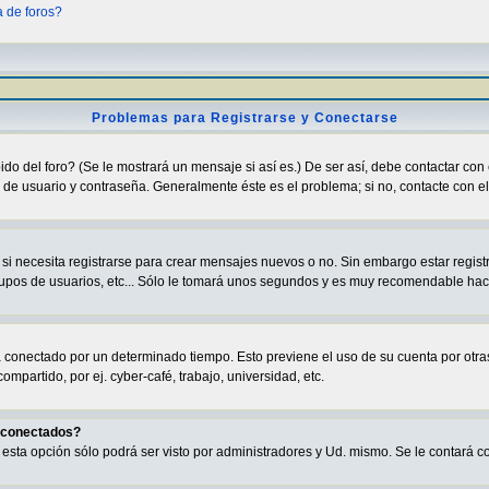
a de foros?
Problemas para Registrarse y Conectarse
o del foro? (Se le mostrará un mensaje si así es.) De ser así, debe contactar con 
de usuario y contraseña. Generalmente éste es el problema; si no, contacte con el 
i necesita registrarse para crear mensajes nuevos o no. Sin embargo estar regist
grupos de usuarios, etc... Sólo le tomará unos segundos y es muy recomendable hac
rá conectado por un determinado tiempo. Esto previene el uso de su cuenta por ot
partido, por ej. cyber-café, trabajo, universidad, etc.
s conectados?
va esta opción sólo podrá ser visto por administradores y Ud. mismo. Se le contará 