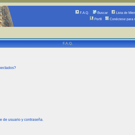
F.A.Q.
Buscar
Lista de Mie
Perfil
Conéctese para 
F.A.Q.
onectados?
e de usuario y contraseña.