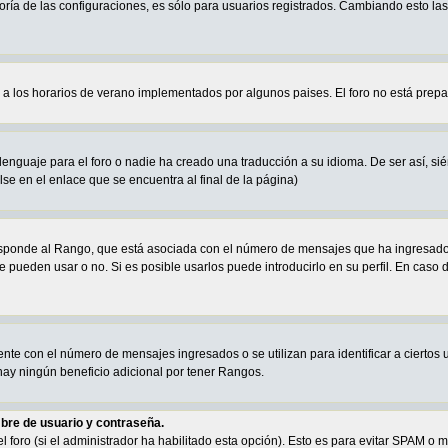
oría de las configuraciones, es sólo para usuarios registrados. Cambiando esto la
a a los horarios de verano implementados por algunos paises. El foro no está prep
enguaje para el foro o nadie ha creado una traducción a su idioma. De ser así, sién
se en el enlace que se encuentra al final de la página)
sponde al Rango, que está asociada con el número de mensajes que ha ingresado e
e pueden usar o no. Si es posible usarlos puede introducirlo en su perfil. En caso 
te con el número de mensajes ingresados o se utilizan para identificar a ciertos 
ay ningún beneficio adicional por tener Rangos.
bre de usuario y contraseña.
el foro (si el administrador ha habilitado esta opción). Esto es para evitar SPAM 