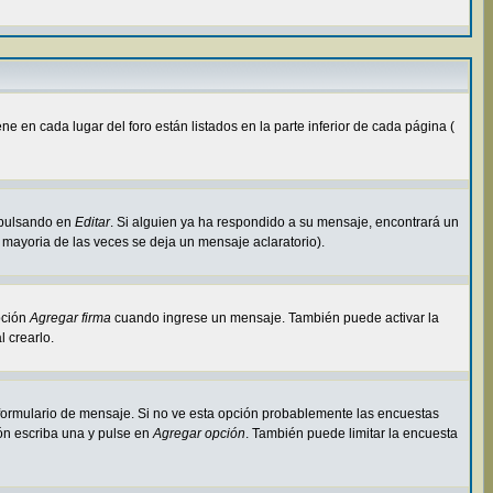
 en cada lugar del foro están listados en la parte inferior de cada página (
 pulsando en
Editar
. Si alguien ya ha respondido a su mensaje, encontrará un
 mayoria de las veces se deja un mensaje aclaratorio).
pción
Agregar firma
cuando ingrese un mensaje. También puede activar la
l crearlo.
l formulario de mensaje. Si no ve esta opción probablemente las encuestas
ión escriba una y pulse en
Agregar opción
. También puede limitar la encuesta