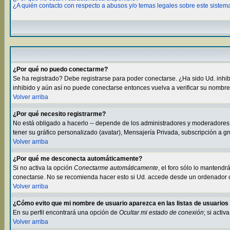
¿A quién contacto con respecto a abusos y/o temas legales sobre este sistem
¿Por qué no puedo conectarme?
Se ha registrado? Debe registrarse para poder conectarse. ¿Ha sido Ud. inhibid
inhibido y aún así no puede conectarse entonces vuelva a verificar su nombre 
Volver arriba
¿Por qué necesito registrarme?
No está obligado a hacerlo -- depende de los administradores y moderadores s
tener su gráfico personalizado (avatar), Mensajería Privada, subscripción a 
Volver arriba
¿Por qué me desconecta automáticamente?
Si no activa la opción
Conectarme automáticamente
, el foro sólo lo mantend
conectarse. No se recomienda hacer esto si Ud. accede desde un ordenador com
Volver arriba
¿Cómo evito que mi nombre de usuario aparezca en las listas de usuario
En su perfil encontrará una opción de
Ocultar mi estado de conexión
; si acti
Volver arriba