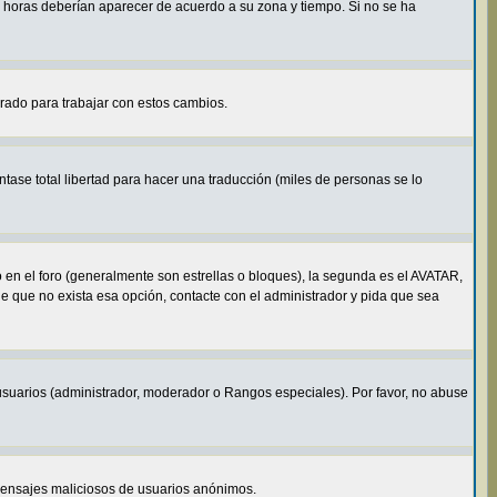
s horas deberían aparecer de acuerdo a su zona y tiempo. Si no se ha
arado para trabajar con estos cambios.
tase total libertad para hacer una traducción (miles de personas se lo
n el foro (generalmente son estrellas o bloques), la segunda es el AVATAR,
de que no exista esa opción, contacte con el administrador y pida que sea
usuarios (administrador, moderador o Rangos especiales). Por favor, no abuse
o mensajes maliciosos de usuarios anónimos.