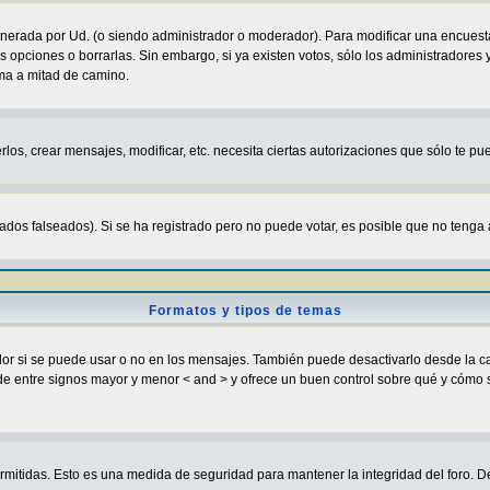
enerada por Ud. (o siendo administrador o moderador). Para modificar una encuesta
s opciones o borrarlas. Sin embargo, si ya existen votos, sólo los administradores
sma a mitad de camino.
rlos, crear mensajes, modificar, etc. necesita ciertas autorizaciones que sólo te p
ados falseados). Si se ha registrado pero no puede votar, es posible que no tenga 
Formatos y tipos de temas
si se puede usar o no en los mensajes. También puede desactivarlo desde la cas
ugar de entre signos mayor y menor < and > y ofrece un buen control sobre qué y c
ermitidas. Esto es una medida de seguridad para mantener la integridad del foro. D