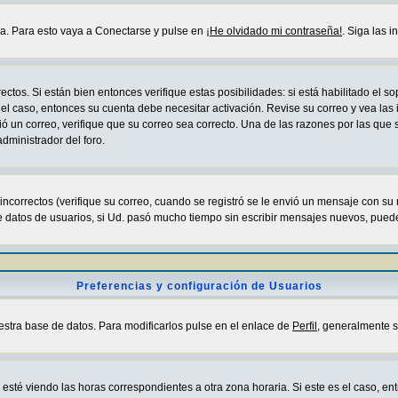
da. Para esto vaya a Conectarse y pulse en
¡He olvidado mi contraseña!
. Siga las 
ctos. Si están bien entonces verifique estas posibilidades: si está habilitado el 
 el caso, entonces su cuenta debe necesitar activación. Revise su correo y vea las
ibió un correo, verifique que su correo sea correcto. Una de las razones por las que
dministrador del foro.
correctos (verifique su correo, cuando se registró se le envió un mensaje con su
e datos de usuarios, si Ud. pasó mucho tiempo sin escribir mensajes nuevos, puede
Preferencias y configuración de Usuarios
estra base de datos. Para modificarlos pulse en el enlace de
Perfil
, generalmente s
sté viendo las horas correspondientes a otra zona horaria. Si este es el caso, entr