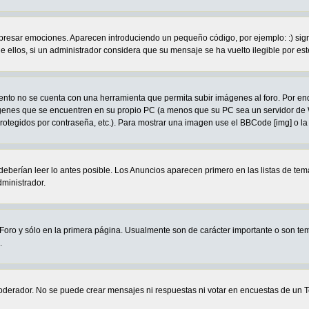
ar emociones. Aparecen introduciendo un pequeño código, por ejemplo: :) significa
llos, si un administrador considera que su mensaje se ha vuelto ilegible por este
to no se cuenta con una herramienta que permita subir imágenes al foro. Por en
mágenes que se encuentren en su propio PC (a menos que su PC sea un servidor d
protegidos por contraseña, etc.). Para mostrar una imagen use el BBCode [img] o la
eberían leer lo antes posible. Los Anuncios aparecen primero en las listas de te
ministrador.
oro y sólo en la primera página. Usualmente son de carácter importante o son tem
.
oderador. No se puede crear mensajes ni respuestas ni votar en encuestas de 