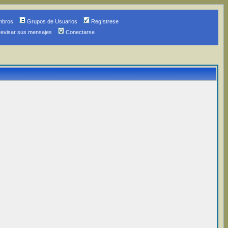
mbros
Grupos de Usuarios
Regístrese
revisar sus mensajes
Conectarse