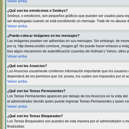
Volver arriba
¿Qué son los emoticonos o Smileys?
Smileys, o emoticons, son pequeños gráficos que pueden ser usados para expres
ser desplegada cuando se está escribiendo un mensaje. Trate de no abusar de e
Volver arriba
¿Puedo colocar imágenes en los mensajes?
Las imágenes pueden ser adheridas en sus mensajes. Sin embargo, de momen
por ej. http://www.unsitio.com/una_imagen.gif. No puede hacer enlaces a i
tras algún mecanismo de autentificación (cuentas de Hotmail o Yahoo, sitios 
Volver arriba
¿Qué son los Anuncios?
Los Anuncios usualmente contienen información importante que los usuarios d
dependerá de los permisos que Ud. posea, los cuales son impuestos por el ad
Volver arriba
¿Qué son los Temas Permanentes?
Los Temas Permanentes aparecen por debajo de los Anuncios en la vista del F
el administrador decide quien puede ingresar Temas Permanentes y quien no
Volver arriba
¿Qué son los Temas Bloqueados?
Los Temas Bloqueados son puestos de esta manera por el administrador o m
finalizadas.