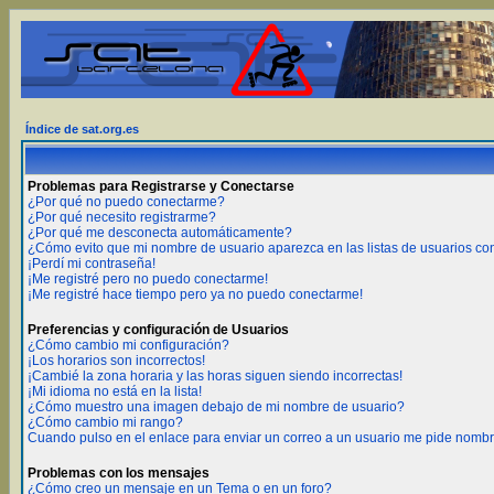
Índice de sat.org.es
Problemas para Registrarse y Conectarse
¿Por qué no puedo conectarme?
¿Por qué necesito registrarme?
¿Por qué me desconecta automáticamente?
¿Cómo evito que mi nombre de usuario aparezca en las listas de usuarios c
¡Perdí mi contraseña!
¡Me registré pero no puedo conectarme!
¡Me registré hace tiempo pero ya no puedo conectarme!
Preferencias y configuración de Usuarios
¿Cómo cambio mi configuración?
¡Los horarios son incorrectos!
¡Cambié la zona horaria y las horas siguen siendo incorrectas!
¡Mi idioma no está en la lista!
¿Cómo muestro una imagen debajo de mi nombre de usuario?
¿Cómo cambio mi rango?
Cuando pulso en el enlace para enviar un correo a un usuario me pide nombr
Problemas con los mensajes
¿Cómo creo un mensaje en un Tema o en un foro?