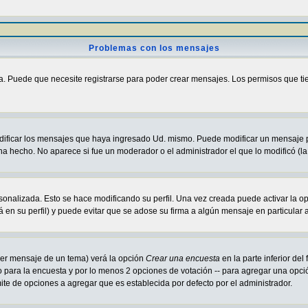
Problemas con los mensajes
a. Puede que necesite registrarse para poder crear mensajes. Los permisos que tiene
odificar los mensajes que haya ingresado Ud. mismo. Puede modificar un mensaje
ha hecho. No aparece si fue un moderador o el administrador el que lo modificó (la
sonalizada. Esto se hace modificando su perfil. Una vez creada puede activar la o
en su perfil) y puede evitar que se adose su firma a algún mensaje en particular a
imer mensaje de un tema) verá la opción
Crear una encuesta
en la parte inferior de
lo para la encuesta y por lo menos 2 opciones de votación -- para agregar una opc
mite de opciones a agregar que es establecida por defecto por el administrador.