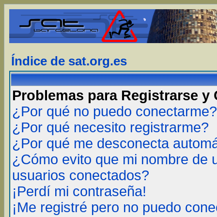
Índice de sat.org.es
Problemas para Registrarse y
¿Por qué no puedo conectarme?
¿Por qué necesito registrarme?
¿Por qué me desconecta autom
¿Cómo evito que mi nombre de us
usuarios conectados?
¡Perdí mi contraseña!
¡Me registré pero no puedo cone