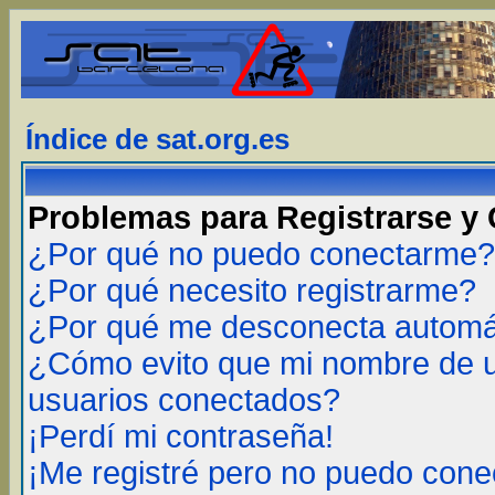
Índice de sat.org.es
Problemas para Registrarse y
¿Por qué no puedo conectarme?
¿Por qué necesito registrarme?
¿Por qué me desconecta autom
¿Cómo evito que mi nombre de us
usuarios conectados?
¡Perdí mi contraseña!
¡Me registré pero no puedo cone