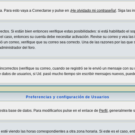
da. Para esto vaya a Conectarse y pulse en
¡He olvidado mi contraseña!
. Siga las 
ctos. Si están bien entonces verifique estas posibilidades: si está habilitado el 
 el caso, entonces su cuenta debe necesitar activación. Revise su correo y vea las
ibió un correo, verifique que su correo sea correcto. Una de las razones por las que
dministrador del foro.
correctos (verifique su correo, cuando se registró se le envió un mensaje con su
e datos de usuarios, si Ud. pasó mucho tiempo sin escribir mensajes nuevos, puede
Preferencias y configuración de Usuarios
estra base de datos. Para modificarlos pulse en el enlace de
Perfil
, generalmente s
sté viendo las horas correspondientes a otra zona horaria. Si este es el caso, entr