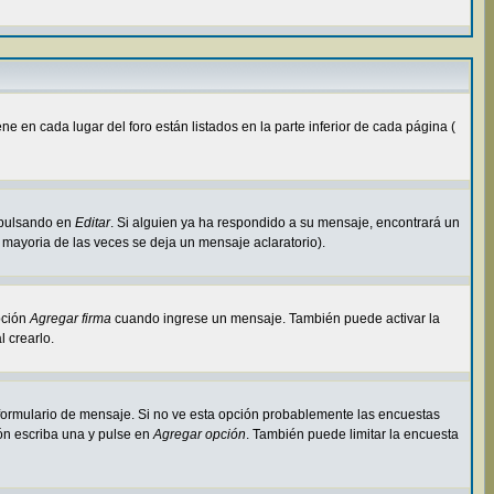
 en cada lugar del foro están listados en la parte inferior de cada página (
 pulsando en
Editar
. Si alguien ya ha respondido a su mensaje, encontrará un
 mayoria de las veces se deja un mensaje aclaratorio).
pción
Agregar firma
cuando ingrese un mensaje. También puede activar la
l crearlo.
l formulario de mensaje. Si no ve esta opción probablemente las encuestas
ión escriba una y pulse en
Agregar opción
. También puede limitar la encuesta