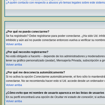
¿A quién contacto con respecto a abusos y/o temas legales sobre este sistem
¿Por qué no puedo conectarme?
Se ha registrado? Debe registrarse para poder conectarse. ¿Ha sido Ud. inhibid
inhibido y aún así no puede conectarse entonces vuelva a verificar su nombre 
Volver arriba
¿Por qué necesito registrarme?
No está obligado a hacerlo -- depende de los administradores y moderadores s
tener su gráfico personalizado (avatar), Mensajería Privada, subscripción a 
Volver arriba
¿Por qué me desconecta automáticamente?
Si no activa la opción
Conectarme automáticamente
, el foro sólo lo mantend
conectarse. No se recomienda hacer esto si Ud. accede desde un ordenador com
Volver arriba
¿Cómo evito que mi nombre de usuario aparezca en las listas de usuario
En su perfil encontrará una opción de
Ocultar mi estado de conexión
; si acti
Volver arriba