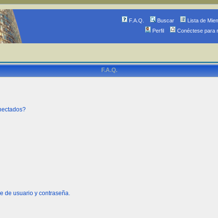
F.A.Q.
Buscar
Lista de Mie
Perfil
Conéctese para 
F.A.Q.
onectados?
e de usuario y contraseña.