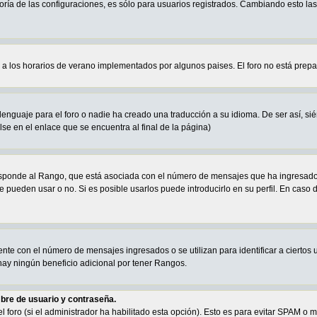
oría de las configuraciones, es sólo para usuarios registrados. Cambiando esto la
a a los horarios de verano implementados por algunos paises. El foro no está prep
enguaje para el foro o nadie ha creado una traducción a su idioma. De ser así, sién
se en el enlace que se encuentra al final de la página)
sponde al Rango, que está asociada con el número de mensajes que ha ingresado e
e pueden usar o no. Si es posible usarlos puede introducirlo en su perfil. En caso 
te con el número de mensajes ingresados o se utilizan para identificar a ciertos 
ay ningún beneficio adicional por tener Rangos.
bre de usuario y contraseña.
el foro (si el administrador ha habilitado esta opción). Esto es para evitar SPAM 