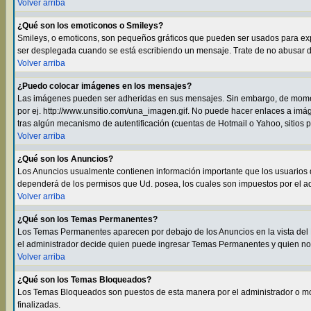
Volver arriba
¿Qué son los emoticonos o Smileys?
Smileys, o emoticons, son pequeños gráficos que pueden ser usados para expres
ser desplegada cuando se está escribiendo un mensaje. Trate de no abusar de e
Volver arriba
¿Puedo colocar imágenes en los mensajes?
Las imágenes pueden ser adheridas en sus mensajes. Sin embargo, de momen
por ej. http://www.unsitio.com/una_imagen.gif. No puede hacer enlaces a i
tras algún mecanismo de autentificación (cuentas de Hotmail o Yahoo, sitios 
Volver arriba
¿Qué son los Anuncios?
Los Anuncios usualmente contienen información importante que los usuarios d
dependerá de los permisos que Ud. posea, los cuales son impuestos por el ad
Volver arriba
¿Qué son los Temas Permanentes?
Los Temas Permanentes aparecen por debajo de los Anuncios en la vista del F
el administrador decide quien puede ingresar Temas Permanentes y quien no
Volver arriba
¿Qué son los Temas Bloqueados?
Los Temas Bloqueados son puestos de esta manera por el administrador o m
finalizadas.