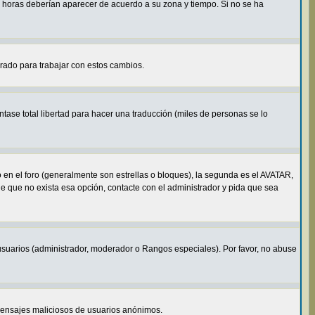
s horas deberían aparecer de acuerdo a su zona y tiempo. Si no se ha
arado para trabajar con estos cambios.
tase total libertad para hacer una traducción (miles de personas se lo
n el foro (generalmente son estrellas o bloques), la segunda es el AVATAR,
de que no exista esa opción, contacte con el administrador y pida que sea
usuarios (administrador, moderador o Rangos especiales). Por favor, no abuse
o mensajes maliciosos de usuarios anónimos.