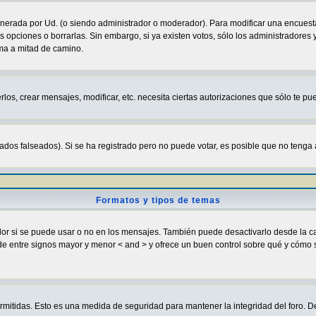
enerada por Ud. (o siendo administrador o moderador). Para modificar una encuesta
s opciones o borrarlas. Sin embargo, si ya existen votos, sólo los administradores
sma a mitad de camino.
rlos, crear mensajes, modificar, etc. necesita ciertas autorizaciones que sólo te p
ados falseados). Si se ha registrado pero no puede votar, es posible que no tenga 
Formatos y tipos de temas
si se puede usar o no en los mensajes. También puede desactivarlo desde la cas
ugar de entre signos mayor y menor < and > y ofrece un buen control sobre qué y c
ermitidas. Esto es una medida de seguridad para mantener la integridad del foro. D