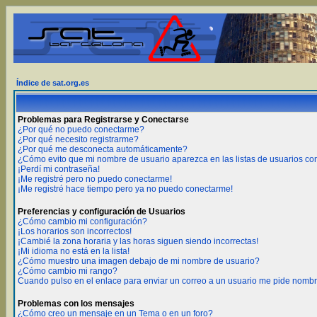
Índice de sat.org.es
Problemas para Registrarse y Conectarse
¿Por qué no puedo conectarme?
¿Por qué necesito registrarme?
¿Por qué me desconecta automáticamente?
¿Cómo evito que mi nombre de usuario aparezca en las listas de usuarios c
¡Perdí mi contraseña!
¡Me registré pero no puedo conectarme!
¡Me registré hace tiempo pero ya no puedo conectarme!
Preferencias y configuración de Usuarios
¿Cómo cambio mi configuración?
¡Los horarios son incorrectos!
¡Cambié la zona horaria y las horas siguen siendo incorrectas!
¡Mi idioma no está en la lista!
¿Cómo muestro una imagen debajo de mi nombre de usuario?
¿Cómo cambio mi rango?
Cuando pulso en el enlace para enviar un correo a un usuario me pide nombr
Problemas con los mensajes
¿Cómo creo un mensaje en un Tema o en un foro?