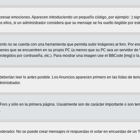
ar emociones. Aparecen introduciendo un pequeño código, por ejemplo: :) significa
llos, si un administrador considera que su mensaje se ha vuelto ilegible por este
to no se cuenta con una herramienta que permita subir imágenes al foro. Por en
mágenes que se encuentren en su propio PC (a menos que su PC sea un servidor d
protegidos por contraseña, etc.). Para mostrar una imagen use el BBCode [img] o la
eberían leer lo antes posible. Los Anuncios aparecen primero en las listas de te
ministrador.
oro y sólo en la primera página. Usualmente son de carácter importante o son tem
.
oderador. No se puede crear mensajes ni respuestas ni votar en encuestas de 