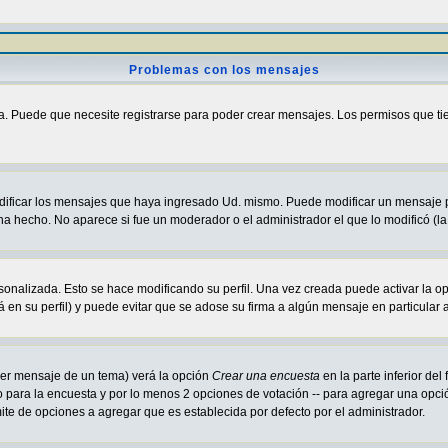
Problemas con los mensajes
a. Puede que necesite registrarse para poder crear mensajes. Los permisos que tiene
odificar los mensajes que haya ingresado Ud. mismo. Puede modificar un mensaje
ha hecho. No aparece si fue un moderador o el administrador el que lo modificó (la
sonalizada. Esto se hace modificando su perfil. Una vez creada puede activar la o
en su perfil) y puede evitar que se adose su firma a algún mensaje en particular a
imer mensaje de un tema) verá la opción
Crear una encuesta
en la parte inferior de
lo para la encuesta y por lo menos 2 opciones de votación -- para agregar una opc
mite de opciones a agregar que es establecida por defecto por el administrador.