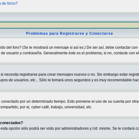
a de foros?
Problemas para Registrarse y Conectarse
o del foro? (Se le mostrará un mensaje si así es.) De ser así, debe contactar con 
de usuario y contraseña. Generalmente éste es el problema; si no, contacte con el 
i necesita registrarse para crear mensajes nuevos o no. Sin embargo estar regist
grupos de usuarios, etc... Sólo le tomará unos segundos y es muy recomendable hac
rá conectado por un determinado tiempo. Esto previene el uso de su cuenta por ot
partido, por ej. cyber-café, trabajo, universidad, etc.
s conectados?
va esta opción sólo podrá ser visto por administradores y Ud. mismo. Se le contará 