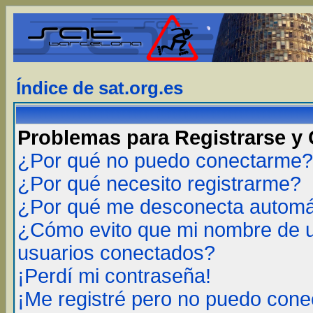
Índice de sat.org.es
Problemas para Registrarse y
¿Por qué no puedo conectarme?
¿Por qué necesito registrarme?
¿Por qué me desconecta autom
¿Cómo evito que mi nombre de us
usuarios conectados?
¡Perdí mi contraseña!
¡Me registré pero no puedo cone