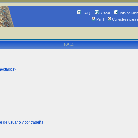
F.A.Q.
Buscar
Lista de Mie
Perfil
Conéctese para 
F.A.Q.
onectados?
e de usuario y contraseña.