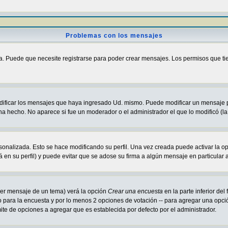
Problemas con los mensajes
a. Puede que necesite registrarse para poder crear mensajes. Los permisos que tiene
odificar los mensajes que haya ingresado Ud. mismo. Puede modificar un mensaje
ha hecho. No aparece si fue un moderador o el administrador el que lo modificó (la
sonalizada. Esto se hace modificando su perfil. Una vez creada puede activar la o
en su perfil) y puede evitar que se adose su firma a algún mensaje en particular a
imer mensaje de un tema) verá la opción
Crear una encuesta
en la parte inferior de
lo para la encuesta y por lo menos 2 opciones de votación -- para agregar una opc
mite de opciones a agregar que es establecida por defecto por el administrador.