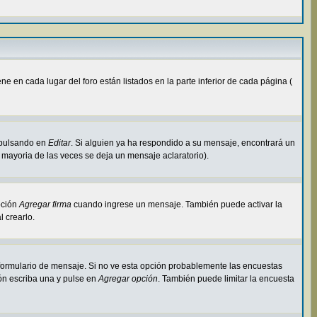
 en cada lugar del foro están listados en la parte inferior de cada página (
 pulsando en
Editar
. Si alguien ya ha respondido a su mensaje, encontrará un
 mayoria de las veces se deja un mensaje aclaratorio).
pción
Agregar firma
cuando ingrese un mensaje. También puede activar la
l crearlo.
l formulario de mensaje. Si no ve esta opción probablemente las encuestas
ión escriba una y pulse en
Agregar opción
. También puede limitar la encuesta