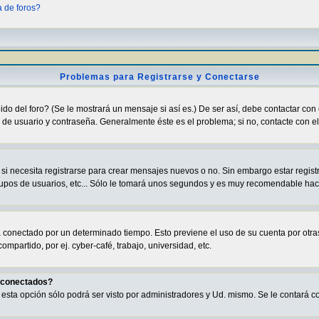
a de foros?
Problemas para Registrarse y Conectarse
o del foro? (Se le mostrará un mensaje si así es.) De ser así, debe contactar con 
de usuario y contraseña. Generalmente éste es el problema; si no, contacte con el 
i necesita registrarse para crear mensajes nuevos o no. Sin embargo estar regist
grupos de usuarios, etc... Sólo le tomará unos segundos y es muy recomendable hac
rá conectado por un determinado tiempo. Esto previene el uso de su cuenta por ot
partido, por ej. cyber-café, trabajo, universidad, etc.
s conectados?
va esta opción sólo podrá ser visto por administradores y Ud. mismo. Se le contará 