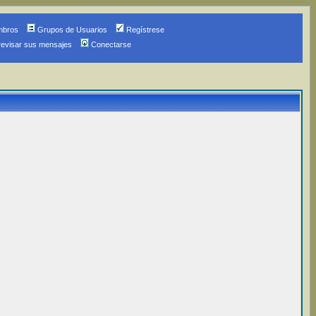
mbros
Grupos de Usuarios
Regístrese
revisar sus mensajes
Conectarse