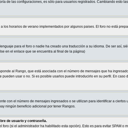
oría de las configuraciones, es sólo para usuarios registrados. Cambiando esto la
a a los horarios de verano implementados por algunos paises. El foro no está prep
enguaje para el foro o nadie ha creado una traducción a su idioma. De ser así, sién
se en el enlace que se encuentra al final de la página)
sponde al Rango, que está asociada con el número de mensajes que ha ingresado e
e pueden usar o no. Si es posible usarlos puede introducirlo en su perfil. En caso 
te con el número de mensajes ingresados o se utilizan para identificar a ciertos 
ay ningún beneficio adicional por tener Rangos.
bre de usuario y contraseña.
el foro (si el administrador ha habilitado esta opción). Esto es para evitar SPAM 