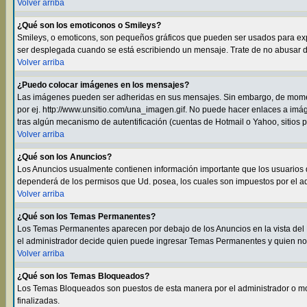
Volver arriba
¿Qué son los emoticonos o Smileys?
Smileys, o emoticons, son pequeños gráficos que pueden ser usados para expres
ser desplegada cuando se está escribiendo un mensaje. Trate de no abusar de e
Volver arriba
¿Puedo colocar imágenes en los mensajes?
Las imágenes pueden ser adheridas en sus mensajes. Sin embargo, de momen
por ej. http://www.unsitio.com/una_imagen.gif. No puede hacer enlaces a i
tras algún mecanismo de autentificación (cuentas de Hotmail o Yahoo, sitios 
Volver arriba
¿Qué son los Anuncios?
Los Anuncios usualmente contienen información importante que los usuarios d
dependerá de los permisos que Ud. posea, los cuales son impuestos por el ad
Volver arriba
¿Qué son los Temas Permanentes?
Los Temas Permanentes aparecen por debajo de los Anuncios en la vista del F
el administrador decide quien puede ingresar Temas Permanentes y quien no
Volver arriba
¿Qué son los Temas Bloqueados?
Los Temas Bloqueados son puestos de esta manera por el administrador o m
finalizadas.