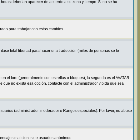
s horas deberían aparecer de acuerdo a su zona y tiempo. Si no se ha
arado para trabajar con estos cambios.
tase total libertad para hacer una traducción (miles de personas se lo
n el foro (generalmente son estrellas o bloques), la segunda es el AVATAR,
de que no exista esa opción, contacte con el administrador y pida que sea
usuarios (administrador, moderador o Rangos especiales). Por favor, no abuse
o mensajes maliciosos de usuarios anónimos.