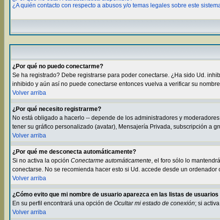
¿A quién contacto con respecto a abusos y/o temas legales sobre este sistem
¿Por qué no puedo conectarme?
Se ha registrado? Debe registrarse para poder conectarse. ¿Ha sido Ud. inhibid
inhibido y aún así no puede conectarse entonces vuelva a verificar su nombre 
Volver arriba
¿Por qué necesito registrarme?
No está obligado a hacerlo -- depende de los administradores y moderadores s
tener su gráfico personalizado (avatar), Mensajería Privada, subscripción a 
Volver arriba
¿Por qué me desconecta automáticamente?
Si no activa la opción
Conectarme automáticamente
, el foro sólo lo mantend
conectarse. No se recomienda hacer esto si Ud. accede desde un ordenador com
Volver arriba
¿Cómo evito que mi nombre de usuario aparezca en las listas de usuario
En su perfil encontrará una opción de
Ocultar mi estado de conexión
; si acti
Volver arriba