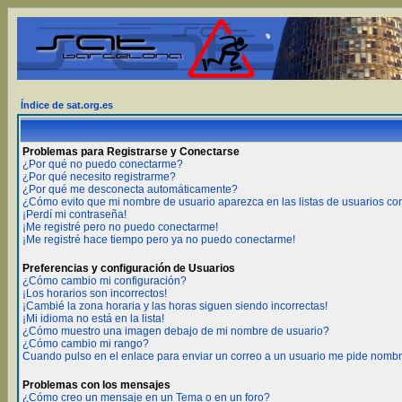
Índice de sat.org.es
Problemas para Registrarse y Conectarse
¿Por qué no puedo conectarme?
¿Por qué necesito registrarme?
¿Por qué me desconecta automáticamente?
¿Cómo evito que mi nombre de usuario aparezca en las listas de usuarios c
¡Perdí mi contraseña!
¡Me registré pero no puedo conectarme!
¡Me registré hace tiempo pero ya no puedo conectarme!
Preferencias y configuración de Usuarios
¿Cómo cambio mi configuración?
¡Los horarios son incorrectos!
¡Cambié la zona horaria y las horas siguen siendo incorrectas!
¡Mi idioma no está en la lista!
¿Cómo muestro una imagen debajo de mi nombre de usuario?
¿Cómo cambio mi rango?
Cuando pulso en el enlace para enviar un correo a un usuario me pide nombr
Problemas con los mensajes
¿Cómo creo un mensaje en un Tema o en un foro?