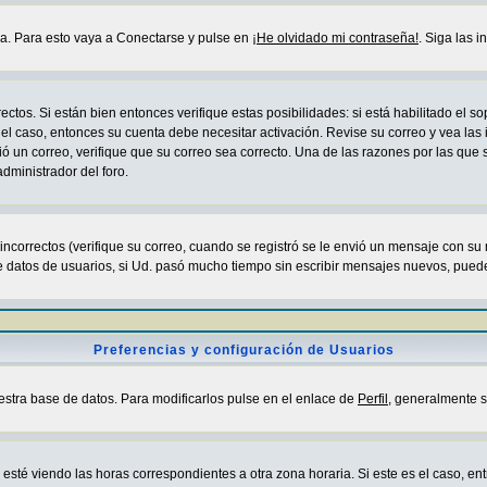
da. Para esto vaya a Conectarse y pulse en
¡He olvidado mi contraseña!
. Siga las 
ctos. Si están bien entonces verifique estas posibilidades: si está habilitado el 
 el caso, entonces su cuenta debe necesitar activación. Revise su correo y vea las
ibió un correo, verifique que su correo sea correcto. Una de las razones por las que
dministrador del foro.
correctos (verifique su correo, cuando se registró se le envió un mensaje con su
e datos de usuarios, si Ud. pasó mucho tiempo sin escribir mensajes nuevos, puede
Preferencias y configuración de Usuarios
estra base de datos. Para modificarlos pulse en el enlace de
Perfil
, generalmente s
sté viendo las horas correspondientes a otra zona horaria. Si este es el caso, entr