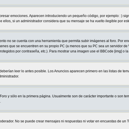
ar emociones. Aparecen introduciendo un pequeño código, por ejemplo: :) significa
llos, si un administrador considera que su mensaje se ha vuelto ilegible por este
to no se cuenta con una herramienta que permita subir imágenes al foro. Por en
mágenes que se encuentren en su propio PC (a menos que su PC sea un servidor d
protegidos por contraseña, etc.). Para mostrar una imagen use el BBCode [img] o la
eberían leer lo antes posible. Los Anuncios aparecen primero en las listas de te
ministrador.
oro y sólo en la primera página. Usualmente son de carácter importante o son tem
.
oderador. No se puede crear mensajes ni respuestas ni votar en encuestas de 