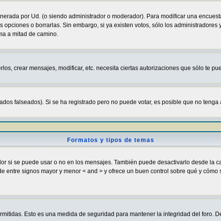
enerada por Ud. (o siendo administrador o moderador). Para modificar una encuesta
s opciones o borrarlas. Sin embargo, si ya existen votos, sólo los administradores
sma a mitad de camino.
rlos, crear mensajes, modificar, etc. necesita ciertas autorizaciones que sólo te p
ados falseados). Si se ha registrado pero no puede votar, es posible que no tenga 
Formatos y tipos de temas
si se puede usar o no en los mensajes. También puede desactivarlo desde la cas
ugar de entre signos mayor y menor < and > y ofrece un buen control sobre qué y c
ermitidas. Esto es una medida de seguridad para mantener la integridad del foro. D