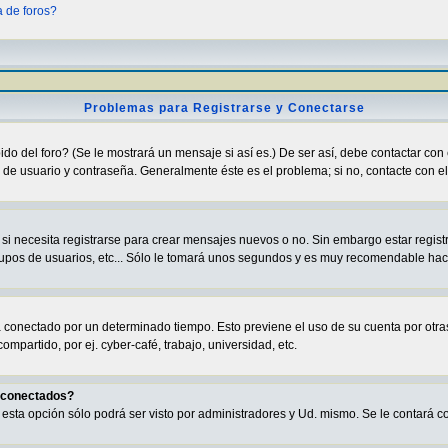
a de foros?
Problemas para Registrarse y Conectarse
o del foro? (Se le mostrará un mensaje si así es.) De ser así, debe contactar con 
de usuario y contraseña. Generalmente éste es el problema; si no, contacte con el 
i necesita registrarse para crear mensajes nuevos o no. Sin embargo estar regist
grupos de usuarios, etc... Sólo le tomará unos segundos y es muy recomendable hac
rá conectado por un determinado tiempo. Esto previene el uso de su cuenta por ot
partido, por ej. cyber-café, trabajo, universidad, etc.
s conectados?
va esta opción sólo podrá ser visto por administradores y Ud. mismo. Se le contará 