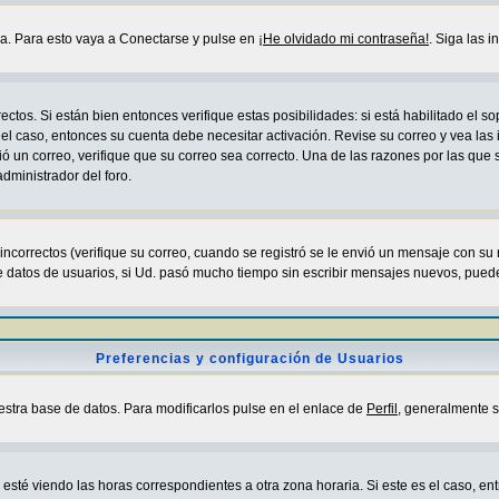
da. Para esto vaya a Conectarse y pulse en
¡He olvidado mi contraseña!
. Siga las 
ctos. Si están bien entonces verifique estas posibilidades: si está habilitado el 
 el caso, entonces su cuenta debe necesitar activación. Revise su correo y vea las
ibió un correo, verifique que su correo sea correcto. Una de las razones por las que
dministrador del foro.
correctos (verifique su correo, cuando se registró se le envió un mensaje con su
e datos de usuarios, si Ud. pasó mucho tiempo sin escribir mensajes nuevos, puede
Preferencias y configuración de Usuarios
estra base de datos. Para modificarlos pulse en el enlace de
Perfil
, generalmente s
sté viendo las horas correspondientes a otra zona horaria. Si este es el caso, entr