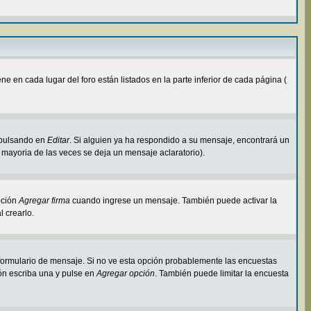
 en cada lugar del foro están listados en la parte inferior de cada página (
 pulsando en
Editar
. Si alguien ya ha respondido a su mensaje, encontrará un
 mayoria de las veces se deja un mensaje aclaratorio).
pción
Agregar firma
cuando ingrese un mensaje. También puede activar la
l crearlo.
l formulario de mensaje. Si no ve esta opción probablemente las encuestas
ión escriba una y pulse en
Agregar opción
. También puede limitar la encuesta