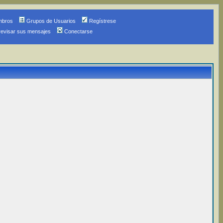
mbros
Grupos de Usuarios
Regístrese
revisar sus mensajes
Conectarse