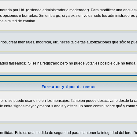
enerada por Ud. (o siendo administrador o moderador). Para modificar una encuesta
s opciones o borrarlas. Sin embargo, si ya existen votos, sólo los administradores
sma a mitad de camino.
rlos, crear mensajes, modificar, etc. necesita ciertas autorizaciones que sólo te p
ados falseados). Si se ha registrado pero no puede votar, es posible que no tenga 
Formatos y tipos de temas
si se puede usar o no en los mensajes. También puede desactivarlo desde la cas
ugar de entre signos mayor y menor < and > y ofrece un buen control sobre qué y c
ermitidas. Esto es una medida de seguridad para mantener la integridad del foro. D