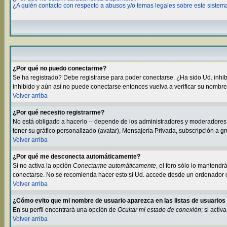
¿A quién contacto con respecto a abusos y/o temas legales sobre este sistem
¿Por qué no puedo conectarme?
Se ha registrado? Debe registrarse para poder conectarse. ¿Ha sido Ud. inhibid
inhibido y aún así no puede conectarse entonces vuelva a verificar su nombre 
Volver arriba
¿Por qué necesito registrarme?
No está obligado a hacerlo -- depende de los administradores y moderadores s
tener su gráfico personalizado (avatar), Mensajería Privada, subscripción a 
Volver arriba
¿Por qué me desconecta automáticamente?
Si no activa la opción
Conectarme automáticamente
, el foro sólo lo mantend
conectarse. No se recomienda hacer esto si Ud. accede desde un ordenador com
Volver arriba
¿Cómo evito que mi nombre de usuario aparezca en las listas de usuario
En su perfil encontrará una opción de
Ocultar mi estado de conexión
; si acti
Volver arriba