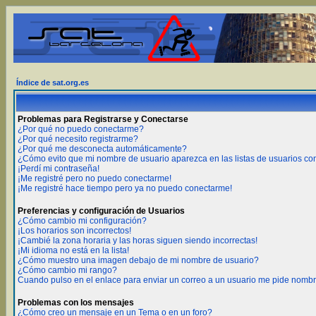
Índice de sat.org.es
Problemas para Registrarse y Conectarse
¿Por qué no puedo conectarme?
¿Por qué necesito registrarme?
¿Por qué me desconecta automáticamente?
¿Cómo evito que mi nombre de usuario aparezca en las listas de usuarios c
¡Perdí mi contraseña!
¡Me registré pero no puedo conectarme!
¡Me registré hace tiempo pero ya no puedo conectarme!
Preferencias y configuración de Usuarios
¿Cómo cambio mi configuración?
¡Los horarios son incorrectos!
¡Cambié la zona horaria y las horas siguen siendo incorrectas!
¡Mi idioma no está en la lista!
¿Cómo muestro una imagen debajo de mi nombre de usuario?
¿Cómo cambio mi rango?
Cuando pulso en el enlace para enviar un correo a un usuario me pide nombr
Problemas con los mensajes
¿Cómo creo un mensaje en un Tema o en un foro?