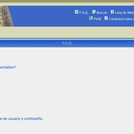
F.A.Q.
Buscar
Lista de Mie
Perfil
Conéctese para 
F.A.Q.
onectados?
e de usuario y contraseña.