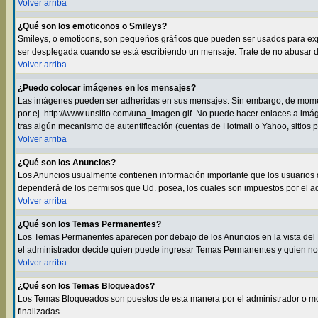
Volver arriba
¿Qué son los emoticonos o Smileys?
Smileys, o emoticons, son pequeños gráficos que pueden ser usados para expres
ser desplegada cuando se está escribiendo un mensaje. Trate de no abusar de e
Volver arriba
¿Puedo colocar imágenes en los mensajes?
Las imágenes pueden ser adheridas en sus mensajes. Sin embargo, de momen
por ej. http://www.unsitio.com/una_imagen.gif. No puede hacer enlaces a i
tras algún mecanismo de autentificación (cuentas de Hotmail o Yahoo, sitios 
Volver arriba
¿Qué son los Anuncios?
Los Anuncios usualmente contienen información importante que los usuarios d
dependerá de los permisos que Ud. posea, los cuales son impuestos por el ad
Volver arriba
¿Qué son los Temas Permanentes?
Los Temas Permanentes aparecen por debajo de los Anuncios en la vista del F
el administrador decide quien puede ingresar Temas Permanentes y quien no
Volver arriba
¿Qué son los Temas Bloqueados?
Los Temas Bloqueados son puestos de esta manera por el administrador o m
finalizadas.