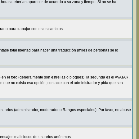
s horas deberían aparecer de acuerdo a su zona y tiempo. Si no se ha
arado para trabajar con estos cambios.
tase total libertad para hacer una traducción (miles de personas se lo
n el foro (generalmente son estrellas o bloques), la segunda es el AVATAR,
de que no exista esa opción, contacte con el administrador y pida que sea
usuarios (administrador, moderador o Rangos especiales). Por favor, no abuse
o mensajes maliciosos de usuarios anónimos.