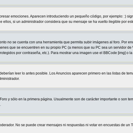
ar emociones. Aparecen introduciendo un pequeño código, por ejemplo: :) significa
llos, si un administrador considera que su mensaje se ha vuelto ilegible por este
to no se cuenta con una herramienta que permita subir imágenes al foro. Por en
mágenes que se encuentren en su propio PC (a menos que su PC sea un servidor d
protegidos por contraseña, etc.). Para mostrar una imagen use el BBCode [img] o la
eberían leer lo antes posible. Los Anuncios aparecen primero en las listas de te
ministrador.
oro y sólo en la primera página. Usualmente son de carácter importante o son tem
.
oderador. No se puede crear mensajes ni respuestas ni votar en encuestas de 