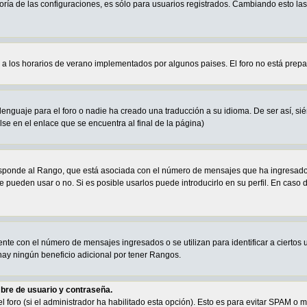
oría de las configuraciones, es sólo para usuarios registrados. Cambiando esto la
a a los horarios de verano implementados por algunos paises. El foro no está prep
enguaje para el foro o nadie ha creado una traducción a su idioma. De ser así, sién
se en el enlace que se encuentra al final de la página)
sponde al Rango, que está asociada con el número de mensajes que ha ingresado e
e pueden usar o no. Si es posible usarlos puede introducirlo en su perfil. En caso 
te con el número de mensajes ingresados o se utilizan para identificar a ciertos 
ay ningún beneficio adicional por tener Rangos.
bre de usuario y contraseña.
el foro (si el administrador ha habilitado esta opción). Esto es para evitar SPAM 