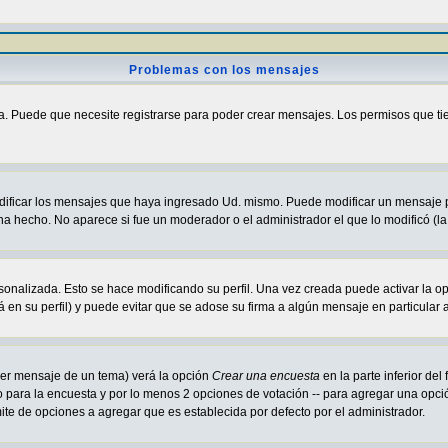
Problemas con los mensajes
a. Puede que necesite registrarse para poder crear mensajes. Los permisos que tiene
odificar los mensajes que haya ingresado Ud. mismo. Puede modificar un mensaje
ha hecho. No aparece si fue un moderador o el administrador el que lo modificó (la
sonalizada. Esto se hace modificando su perfil. Una vez creada puede activar la o
en su perfil) y puede evitar que se adose su firma a algún mensaje en particular a
imer mensaje de un tema) verá la opción
Crear una encuesta
en la parte inferior de
lo para la encuesta y por lo menos 2 opciones de votación -- para agregar una opc
mite de opciones a agregar que es establecida por defecto por el administrador.