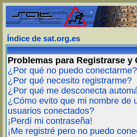
Índice de sat.org.es
Problemas para Registrarse y
¿Por qué no puedo conectarme?
¿Por qué necesito registrarme?
¿Por qué me desconecta autom
¿Cómo evito que mi nombre de us
usuarios conectados?
¡Perdí mi contraseña!
¡Me registré pero no puedo cone