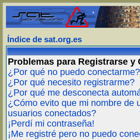
Índice de sat.org.es
Problemas para Registrarse y
¿Por qué no puedo conectarme?
¿Por qué necesito registrarme?
¿Por qué me desconecta autom
¿Cómo evito que mi nombre de us
usuarios conectados?
¡Perdí mi contraseña!
¡Me registré pero no puedo cone